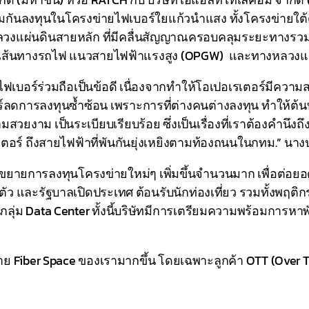
อร่วมกันลงทุนในโครงข่ายไฟเบอร์ใยแก้วนำแสง ทั้งโครงข่ายใต
แผ่นดินสายหลัก ที่มีคลื่นสัญญาณครอบคลุมระยะทางรวม 5,
นวเส้นทางรถไฟ แนวสายไฟฟ้าแรงสูง (OPGW) และทางหลวงแผ
่ายไฟเบอร์ร่วมถือเป็นข้อดี เนื่องจากทำให้โอเปอเรเตอร์มีคว
ลดการลงทุนซ้ำซ้อน เพราะการที่ต่างคนต่างลงทุน ทำให้ต้นทุ
สวยงาม เป็นระเบียบเรียบร้อย ซึ่งเป็นเรื่องที่เราต้องคำนึ
ิตเตอร์ ถึงสายไฟฟ้าที่พันกันยุ่งเหยิงตามท้องถนนในกทม.” นา
IC ขยายการลงทุนโครงข่ายใหม่ๆ เพิ่มขึ้นจำนวนมาก เพื่อต่อยอ
ื้นตัว และรัฐบาลเปิดประเทศ ต้อนรับนักท่องเที่ยว รวมทั้งพฤ
่ม Data Center ทั้งนี้บริษัทมีการเตรียมความพร้อมการหาพัน
ย Fiber Space ของเรามากขึ้น โดยเฉพาะลูกค้า OTT (Over T