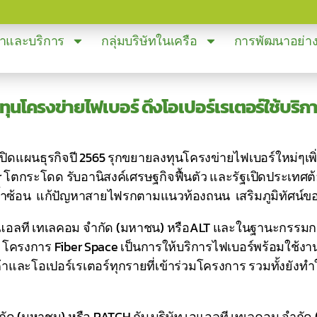
้าและบริการ
กลุ่มบริษัทในเครือ
การพัฒนาอย่างย
ทุนโครงข่ายไฟเบอร์ ดึงโอเปอร์เรเตอร์ใช้บริ
ปิดแผนธุรกิจปี 2565 รุกขยายลงทุนโครงข่ายไฟเบอร์ใหม่ๆเพิ่ม
โตกระโดด รับอานิสงค์เศรษฐกิจฟื้นตัว และรัฐเปิดประเทศต้
ุนซ้ำซ้อน แก้ปัญหาสายไฟรกตามแนวท้องถนน เสริมภูมิทัศน
เอแอลที เทเลคอม จำกัด (มหาชน) หรือALT และในฐานะกรรมการผ
ว่า โครงการ Fiber Space เป็นการให้บริการไฟเบอร์พร้อมใช้งา
กค้าและโอเปอร์เรเตอร์ทุกรายที่เข้าร่วมโครงการ รวมทั้งยังท
จำกัด (มหาชน) หรือ RATCH กับ บริษัท เอแอลที เทเลคอม จำกัด (มห