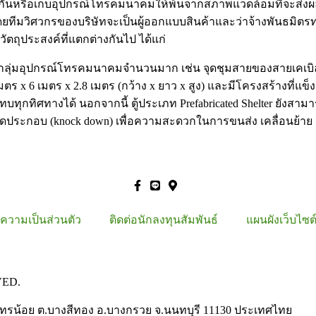
งกันหรือเก็บอุปกรณ์โทรคมนาคมให้พ้นจากสภาพแวดล้อมที่จะส่งผ
ทีมวิศวกรของบริษัทจะเป็นผู้ออกแบบสินค้าและว่าจ้างพันธมิตรทา
ถุประสงค์ที่แตกต่างกันไป ได้แก่
ลุ่มอุปกรณ์โทรคมนาคมจำนวนมาก เช่น จุดชุมสายของสายเคเบิลใย
มตร x 6 เมตร x 2.8 เมตร (กว้าง x ยาว x สูง) และมีโครงสร้างที่แ
ทบทุกทิศทางได้ นอกจากนี้ ตู้ประเภท Prefabricated Shelter ยั
ประกอบ (knock down) เพื่อความสะดวกในการขนส่ง เคลื่อนย้าย ติ
ความเป็นส่วนตัว
ติดต่อนักลงทุนสัมพันธ์
แผนผังเว็บไซต
VED.
ไทรน้อย ต.บางสีทอง อ.บางกรวย จ.นนทบุรี 11130 ประเทศไทย