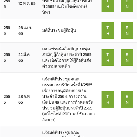
256
ประชุมสามัญผู้ถือหุ้น ประจำ
T
E
10 พ.ค. 65
5
ปี 2565 บนเว็บไซต์ของบริ
H
N
ษัทฯ
256
26 เม.ย.
T
E
มติที่ประชุมผู้ถือหุ้น
5
65
H
N
เผยแพร่หนังสือเชิญประชุม
256
22 มี.ค.
สามัญผู้ถือหุ้น ประจำปี 2565
T
E
5
65
และเปิดโอกาสให้ผู้ถือหุ้นส่ง
H
N
คำถามล่วงหน้า
แจ้งมติที่ประชุมคณะ
กรรมการบริษัท ครั้งที่ 1/2565
เรื่องการอนุมัติงบการเงิน
256
28 ก.พ.
ประจำปี 2564, การงดจ่าย
T
E
5
65
เงินปันผล และการกำหนดวัน
H
N
ประชุมผู้ถือหุ้นประจำปี 2565
(แก้ไขไฟล์ PDF เวอร์ชั่นภาษา
อังกฤษ)
แจ้งมติที่ประชุมคณะ