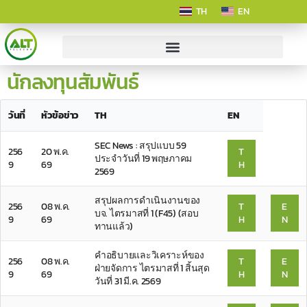
TH
EN
นักลงทุนสัมพันธ์
วันที่
หัวข้อข่าว
TH
EN
SEC News : สรุปแบบ 59
256
20 พ.ค.
T
ประจำวันที่ 19 พฤษภาคม
9
69
H
2569
สรุปผลการดำเนินงานของ
256
08 พ.ค.
T
E
บจ. ไตรมาสที่ 1 (F45) (สอบ
9
69
H
N
ทานแล้ว)
คำอธิบายและวิเคราะห์ของ
256
08 พ.ค.
T
E
ฝ่ายจัดการ ไตรมาสที่ 1 สิ้นสุด
9
69
H
N
วันที่ 31 มี.ค. 2569