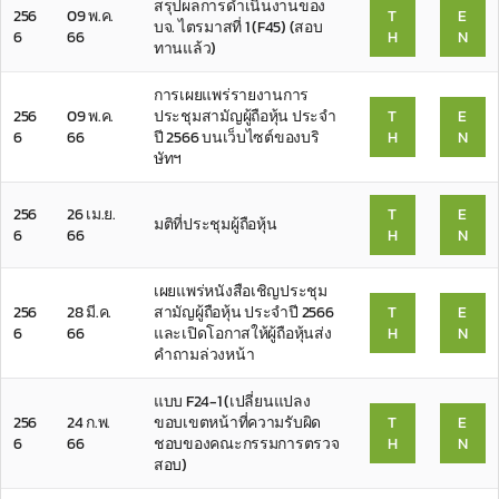
สรุปผลการดำเนินงานของ
256
09 พ.ค.
T
E
บจ. ไตรมาสที่ 1 (F45) (สอบ
6
66
H
N
ทานแล้ว)
การเผยแพร่รายงานการ
256
09 พ.ค.
ประชุมสามัญผู้ถือหุ้น ประจำ
T
E
6
66
ปี 2566 บนเว็บไซต์ของบริ
H
N
ษัทฯ
256
26 เม.ย.
T
E
มติที่ประชุมผู้ถือหุ้น
6
66
H
N
เผยแพร่หนังสือเชิญประชุม
256
28 มี.ค.
สามัญผู้ถือหุ้น ประจำปี 2566
T
E
6
66
และเปิดโอกาสให้ผู้ถือหุ้นส่ง
H
N
คำถามล่วงหน้า
แบบ F24-1 (เปลี่ยนแปลง
256
24 ก.พ.
ขอบเขตหน้าที่ความรับผิด
T
E
6
66
ชอบของคณะกรรมการตรวจ
H
N
สอบ)