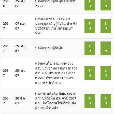
256
25 เม.ย.
มติที่ประชุมผู้ถือหุ้น ประจำปี
T
E
8
68
2568
H
N
การเผยแพร่รายงานการ
256
07 พ.ค.
ประชุมสามัญผู้ถือหุ้น ประจำ
T
E
7
67
ปี 2567 บนเว็บไซต์ของบริ
H
N
ษัทฯ
256
25 เม.ย.
T
E
มติที่ประชุมผู้ถือหุ้น
7
67
H
N
แจ้งแต่งตั้งกรรมการตรวจ
สอบ ประธานกรรมการตรวจ
256
25 เม.ย.
T
E
สอบ และประธานกรรมการ
7
67
H
N
สรรหา กำหนดค่าตอบแทน
และบรรษัทภิบาล
เผยแพร่หนังสือเชิญประชุม
256
26 มี.ค.
สามัญผู้ถือหุ้น ประจำปี 2567
T
E
7
67
และเปิดโอกาสให้ผู้ถือหุ้นส่ง
H
N
คำถามล่วงหน้า