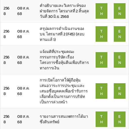
คำอธิบายและวิเคราะห์ของ
256
08 ส.ค.
T
E
ฝ่ายจัดการ ไตรมาสที่ 2 สิ้นสุด
8
68
H
N
วันที่ 30 มิ.ย. 2568
สรุปผลการดำเนินงานของ
256
08 ส.ค.
T
E
บจ. ไตรมาสที่ 2 (F45) (สอบ
8
68
H
N
ทานแล้ว)
แจ้งมติที่ประชุมคณะ
256
08 ส.ค.
กรรมการบริษัท เรื่อง
T
E
8
68
โครงการซื้อหุ้นคืนเพื่อบริหาร
H
N
ทางการเงิน
การเปิดโอกาสให้ผู้ถือหุ้น
เสนอวาระการประชุม และ
256
08 ส.ค.
T
E
เสนอชื่อบุคคลเพื่อเข้ารับการ
8
68
H
N
เลือกตั้งเป็นกรรมการบริษัท
เป็นการล่วงหน้า
256
08 ส.ค.
รายงานสารสนเทศการได้มา
T
E
8
68
ซึ่งสินทรัพย์
H
N