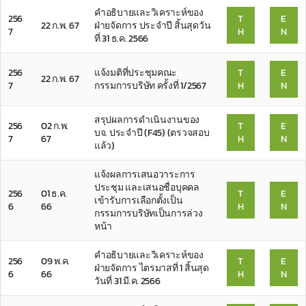
คำอธิบายและวิเคราะห์ของ
256
T
E
22 ก.พ. 67
ฝ่ายจัดการ ประจำปี สิ้นสุดวัน
7
H
N
ที่ 31 ธ.ค. 2566
256
แจ้งมติที่ประชุมคณะ
T
E
22 ก.พ. 67
7
กรรมการบริษัท ครั้งที่ 1/2567
H
N
สรุปผลการดำเนินงานของ
256
02 ก.พ.
T
E
บจ. ประจำปี (F45) (ตรวจสอบ
7
67
H
N
แล้ว)
แจ้งผลการเสนอวาระการ
ประชุม และเสนอชื่อบุคคล
256
01 ธ.ค.
T
E
เข้ารับการเลือกตั้งเป็น
6
66
H
N
กรรมการบริษัทเป็นการล่วง
หน้า
คำอธิบายและวิเคราะห์ของ
256
09 พ.ค.
T
E
ฝ่ายจัดการ ไตรมาสที่ 1 สิ้นสุด
6
66
H
N
วันที่ 31 มี.ค. 2566