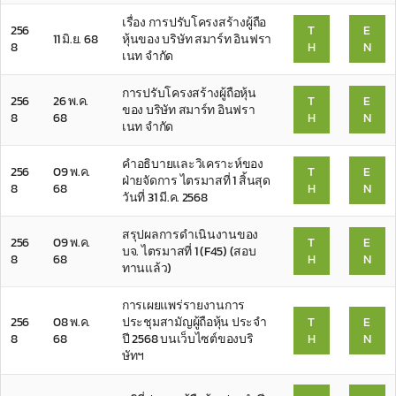
เรื่อง การปรับโครงสร้างผู้ถือ
256
T
E
11 มิ.ย. 68
หุ้นของ บริษัท สมาร์ท อินฟรา
8
H
N
เนท จำกัด
การปรับโครงสร้างผู้ถือหุ้น
256
26 พ.ค.
T
E
ของ บริษัท สมาร์ท อินฟรา
8
68
H
N
เนท จำกัด
คำอธิบายและวิเคราะห์ของ
256
09 พ.ค.
T
E
ฝ่ายจัดการ ไตรมาสที่ 1 สิ้นสุด
8
68
H
N
วันที่ 31 มี.ค. 2568
สรุปผลการดำเนินงานของ
256
09 พ.ค.
T
E
บจ. ไตรมาสที่ 1 (F45) (สอบ
8
68
H
N
ทานแล้ว)
การเผยแพร่รายงานการ
256
08 พ.ค.
ประชุมสามัญผู้ถือหุ้น ประจำ
T
E
8
68
ปี 2568 บนเว็บไซต์ของบริ
H
N
ษัทฯ