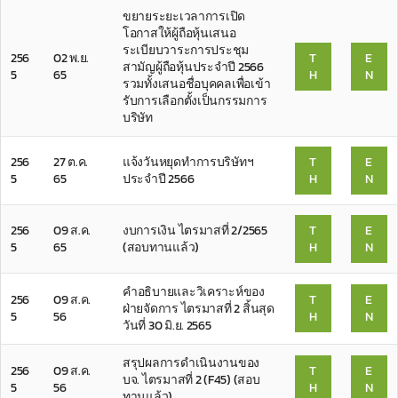
ขยายระยะเวลาการเปิด
โอกาสให้ผู้ถือหุ้นเสนอ
ระเบียบวาระการประชุม
256
02 พ.ย.
T
E
สามัญผู้ถือหุ้นประจำปี 2566
5
65
H
N
รวมทั้งเสนอชื่อบุคคลเพื่อเข้า
รับการเลือกตั้งเป็นกรรมการ
บริษัท
256
27 ต.ค.
แจ้งวันหยุดทำการบริษัทฯ
T
E
5
65
ประจำปี 2566
H
N
256
09 ส.ค.
งบการเงิน ไตรมาสที่ 2/2565
T
E
5
65
(สอบทานแล้ว)
H
N
คำอธิบายและวิเคราะห์ของ
256
09 ส.ค.
T
E
ฝ่ายจัดการ ไตรมาสที่ 2 สิ้นสุด
5
56
H
N
วันที่ 30 มิ.ย. 2565
สรุปผลการดำเนินงานของ
256
09 ส.ค.
T
E
บจ. ไตรมาสที่ 2 (F45) (สอบ
5
56
H
N
ทานแล้ว)