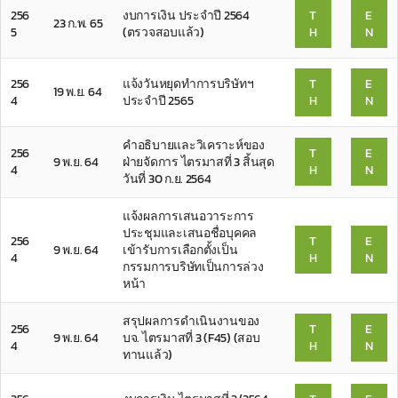
256
งบการเงิน ประจำปี 2564
T
E
23 ก.พ. 65
5
(ตรวจสอบแล้ว)
H
N
256
แจ้งวันหยุดทำการบริษัทฯ
T
E
19 พ.ย. 64
4
ประจำปี 2565
H
N
คำอธิบายและวิเคราะห์ของ
256
T
E
9 พ.ย. 64
ฝ่ายจัดการ ไตรมาสที่ 3 สิ้นสุด
4
H
N
วันที่ 30 ก.ย. 2564
แจ้งผลการเสนอวาระการ
ประชุมและเสนอชื่อบุคคล
256
T
E
9 พ.ย. 64
เข้ารับการเลือกตั้งเป็น
4
H
N
กรรมการบริษัทเป็นการล่วง
หน้า
สรุปผลการดำเนินงานของ
256
T
E
9 พ.ย. 64
บจ. ไตรมาสที่ 3 (F45) (สอบ
4
H
N
ทานแล้ว)