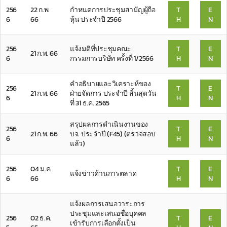
256
22 ก.พ.
กำหนดการประชุมสามัญผู้ถือ
T
E
6
66
หุ้น ประจำปี 2566
H
N
256
แจ้งมติที่ประชุมคณะ
T
E
21 ก.พ. 66
6
กรรมการบริษัท ครั้งที่ 1/2566
H
N
คำอธิบายและวิเคราะห์ของ
256
T
E
21 ก.พ. 66
ฝ่ายจัดการ ประจำปี สิ้นสุดวัน
6
H
N
ที่ 31 ธ.ค. 2565
สรุปผลการดำเนินงานของ
256
T
E
21 ก.พ. 66
บจ. ประจำปี (F45) (ตรวจสอบ
6
H
N
แล้ว)
256
04 ม.ค.
T
E
แจ้งข่าวด้านการตลาด
6
66
H
N
แจ้งผลการเสนอวาระการ
ประชุมและเสนอชื่อบุคคล
256
02 ธ.ค.
T
E
เข้ารับการเลือกตั้งเป็น