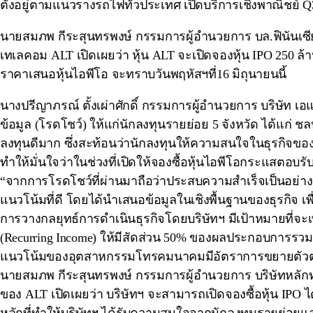
ตั้งอยู่ตามแนวรางรถไฟทั่วประเทศ เปิดบริการเชิงพาณิชย์ Q
นายสมภพ กีระสุนทรพงษ์ กรรมการผู้อำนวยการ บล.ฟินันเซี
เทเลคอม ALT เปิดเผยว่า หุ้น ALT จะเปิดจองหุ้น IPO 250
ราคาเสนอหุ้นไอพีโอ จะทราบวันพฤหัสฯที่16 มิถุนายนนี้
นางปรีญาภรณ์ ตั้งเผ่าศักดิ์ กรรมการผู้อำนวยการ บริษั
ข้อมูล (โรดโชว์) ให้แก่นักลงทุนรายย่อย 5 จังหวัด ได้แก่ 
ลงทุนดีมาก ซึ่งสะท้อนว่านักลงทุนให้ความสนใจในธุรกิจของบ
ทำให้มั่นใจว่าในช่วงที่เปิดให้จองซื้อหุ้นไอพีโอกระแสตอบร
“จากการโรดโชว์ที่ผ่านมาถือว่าประสบความสำเร็จเป็นอย่าง
แนวโน้มที่ดี โดยได้นำเสนอข้อมูลในเชิงพื้นฐานของธุรกิจ เพื
การวางกลยุทธ์การดำเนินธุรกิจโดยบริษัทฯ มีเป้าหมายที่จ
(Recurring Income) ให้มีสัดส่วน 50% ของผลประกอบการรวมข
แนวโน้มของอุตสาหกรรมโทรคมนาคมมีอัตราการขยายตัวต่อเน
นายสมภพ กีระสุนทรพงษ์ กรรมการผู้อำนวยการ บริษัทหลักทร
ของ ALT เปิดเผยว่า บริษัทฯ จะสามารถเปิดจองซื้อหุ้น IP