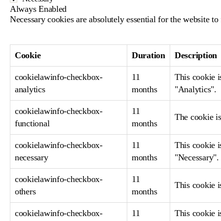
Always Enabled
Necessary cookies are absolutely essential for the website to
Cookie
Duration
Description
cookielawinfo-checkbox-
11
This cookie i
analytics
months
"Analytics".
cookielawinfo-checkbox-
11
The cookie is
functional
months
cookielawinfo-checkbox-
11
This cookie i
necessary
months
"Necessary".
cookielawinfo-checkbox-
11
This cookie i
others
months
cookielawinfo-checkbox-
11
This cookie i