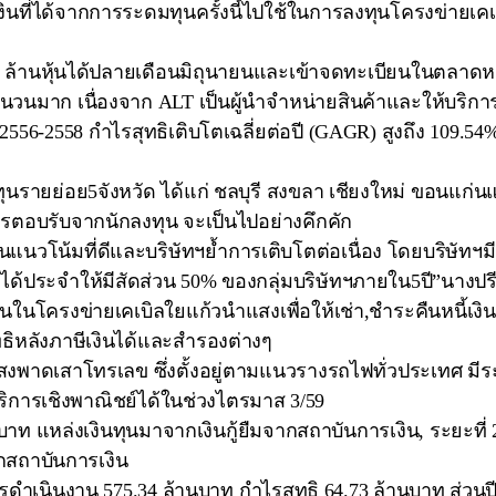
ินที่ได้จากการระดมทุนครั้งนี้ไปใช้ในการลงทุนโครงข่ายเคเบ
0 ล้านหุ้นได้ปลายเดือนมิถุนายนและเข้าจดทะเบียนในตลาดห
ำนวนมาก เนื่องจาก ALT เป็นผู้นำจำหน่ายสินค้าและให้บริ
556-2558 กำไรสุทธิเติบโตเฉลี่ยต่อปี (GAGR) สูงถึง 109.54
ุนรายย่อย5จังหวัด ได้แก่ ชลบุรี สงขลา เชียงใหม่ ขอนแก่
การตอบรับจากนักลงทุน จะเป็นไปอย่างคึกคัก
นวโน้มที่ดีและบริษัทฯย้ำการเติบโตต่อเนื่อง โดยบริษัทฯมี
ได้ประจำให้มีสัดส่วน 50% ของกลุ่มบริษัทฯภายใน5ปี”นางป
นในโครงข่ายเคเบิลใยแก้วนำแสงเพื่อให้เช่า,ชำระคืนหนี้เงินก
ธิหลังภาษีเงินได้และสำรองต่างๆ
าดเสาโทรเลข ซึ่งตั้งอยู่ตามแนวรางรถไฟทั่วประเทศ มีร
ริการเชิงพาณิชย์ได้ในช่วงไตรมาส 3/59
านบาท แหล่งเงินทุนมาจากเงินกู้ยืมจากสถาบันการเงิน, ระยะที
ากสถาบันการเงิน
เนินงาน 575.34 ล้านบาท กำไรสุทธิ 64.73 ล้านบาท ส่วนปี