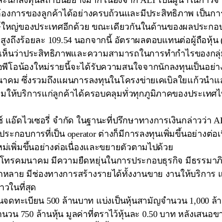
และนักลงทุนสถาบันอย่างมาก เนื่องจาก ALT เป็นผู้นำในกา
งการของลูกค้าได้อย่างครบถ้วนและมีประสิทธิภาพ เป็นการสร
ักษ์ใหญ่ของประเทศอีกด้วย ขณะเดียวกันในด้านของผลประก
สูงถึงร้อยละ 109.54 นอกจากนี้ อัตราผลตอบแทนต่อผู้ถือหุ้น (
ห้เห็นว่าประสิทธิภาพและความสามารถในการทำกำไรของกลุ่มบร
อพีโอน้องใหม่รายนี้จะได้รับความสนใจจากนักลงทุนเป็นอย
คมนาคม ซึ่งรวมถึงแผนการลงทุนในโครงข่ายเคเบิลใยแก้วนำ
ายพร้อมให้บริการแก่ลูกค้าได้ครอบคลุมทั่วทุกภูมิภาคของปร
ซ์ แอ๊ดไวเซอรี่ จำกัด ในฐานะที่ปรึกษาทางการเงินกล่าวว่า
้ประกอบการที่เป็น operator ต่างก็มีการลงทุนเพิ่มขึ้นอย่างต่อ
ใหม่เพิ่มขึ้นอย่างต่อเนื่องและขยายตัวตามไปด้วย
านโทรคมนาคม มีความยืดหยุ่นในการประกอบธุรกิจ มีธรรมาภ
หลากหลาย มีช่องทางการสร้างรายได้ทั้งงานขาย งานให้บริการ 
าวในที่สุด
ุนจดทะเบียน 500 ล้านบาท แบ่งเป็นหุ้นสามัญจำนวน 1,000 ล้านห
 750 ล้านหุ้น มูลค่าที่ตราไว้หุ้นละ 0.50 บาท หลังเสนอขายห