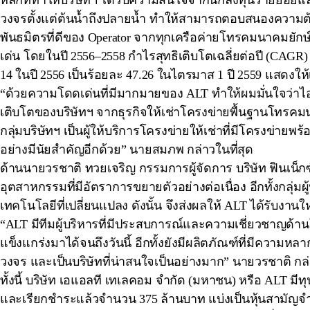
หลักที่ทำให้บริษัทฯ ได้รับความสนใจจากนักลงทุนรายย่อย
วงจรตั้งแต่ต้นน้ำถึงปลายน้ำ ทำให้สามารถตอบสนองความต้อ
พันธมิตรที่ดีของ Operator จากทุกเครือค่ายโทรคมนาคมย
เด่น โดยในปี 2556–2558 กำไรสุทธิเติบโตเฉลี่ยต่อปี (CAGR) 
14 ในปี 2556 เป็นร้อยละ 47.26 ในไตรมาส 1 ปี 2559 แสดงใ
“ด้วยความโดดเด่นที่มีมากมายของ ALT ทำให้ผมมั่นใจว่าไ
เติบโตของบริษัทฯ จากธุรกิจให้เช่าโครงข่ายพื้นฐานโทร
กลุ่มบริษัทฯ เป็นผู้ให้บริการโครงข่ายให้เช่าที่มีโครงข่
อย่างมีนัยสำคัญอีกด้วย” นายสมภพ กล่าวในที่สุด
ด้านนายวรชาติ ทวยเจริญ กรรมการผู้จัดการ บริษัท ฟินเน็ก
อุตสาหกรรมที่มีอัตราการขยายตัวอย่างต่อเนื่อง อีกทั้งกลุ่มผู
เทคโนโลยีที่เปลี่ยนแปลง ดังนั้น จึงส่งผลให้ ALT ได้รับงาน
“ALT มีทีมผู้บริหารที่มีประสบการณ์และความเชี่ยวชาญด้
แข็งแกร่งมาได้จนถึงวันนี้ อีกทั้งยังมีผลิตภัณฑ์ที่มีความ
วงจร และเป็นบริษัทที่น่าสนใจเป็นอย่างมาก” นายวรชาติ กล่
ทั้งนี้ บริษัท เอแอลที เทเลคอม จำกัด (มหาชน) หรือ ALT มีท
และเรียกชำระแล้วจำนวน 375 ล้านบาท แบ่งเป็นหุ้นสามัญจำนวน