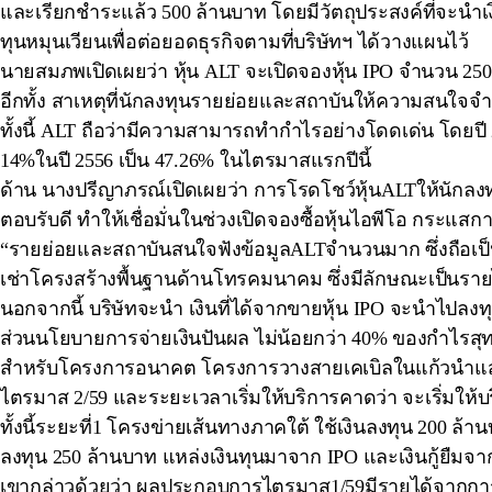
และเรียกชำระแล้ว 500 ล้านบาท โดยมีวัตถุประสงค์ที่จะนำเง
ทุนหมุนเวียนเพื่อต่อยอดธุรกิจตามที่บริษัทฯ ได้วางแผนไว้
นายสมภพเปิดเผยว่า หุ้น ALT จะเปิดจองหุ้น IPO จำนวน 25
อีกทั้ง สาเหตุที่นักลงทุนรายย่อยและสถาบันให้ความสนใจจ
ทั้งนี้ ALT ถือว่ามีความสามารถทำกำไรอย่างโดดเด่น โดยปี 2
14%ในปี 2556 เป็น 47.26% ในไตรมาสแรกปีนี้
ด้าน นางปรีญาภรณ์เปิดเผยว่า การโรดโชว์หุ้นALTให้นักลงท
ตอบรับดี ทำให้เชื่อมั่นในช่วงเปิดจองซื้อหุ้นไอพีโอ กระแส
“รายย่อยและสถาบันสนใจฟังข้อมูลALTจำนวนมาก ซึ่งถือเป็นแ
เช่าโครงสร้างพื้นฐานด้านโทรคมนาคม ซึ่งมีลักษณะเป็นราย
นอกจากนี้ บริษัทจะนำ เงินที่ได้จากขายหุ้น IPO จะนำไปลงทุ
ส่วนนโยบายการจ่ายเงินปันผล ไม่น้อยกว่า 40% ของกำไรสุท
สำหรับโครงการอนาคต โครงการวางสายเคเบิลในแก้วนำแสงพ
ไตรมาส 2/59 และระยะเวลาเริ่มให้บริการคาดว่า จะเริ่มให้บ
ทั้งนี้ระยะที่1 โครงข่ายเส้นทางภาคใต้ ใช้เงินลงทุน 200 ล้
ลงทุน 250 ล้านบาท แหล่งเงินทุนมาจาก IPO และเงินกู้ยืมจ
เขากล่าวด้วยว่า ผลประกอบการไตรมาส1/59มีรายได้จากการดำ