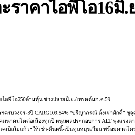
ะราคาไอพีโอ16มิ.ย.
ไอพีโอ250ล้านหุ้น ช่วงปลายมิ.ย./เทรดต้นก.ค.59
้นำฯครบวงจร-3ปี CARG109.54% “ปรีญาภรณ์ ตั้งเผ่าศักดิ์” 
คมนาคมโตต่อเนื่องทุกปี หนุนผลประกอบการ ALT พุ่งแรงตา
ายเคเบิลใยแก้วฯให้เช่า-คืนหนี้-เป็นทุนหมุนเวียน พร้อมค