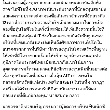
ในส่วนของผู้ลงทุนรายย่อย และนักลงทุนสถาบัน อีกทั้ง
ราคาไอพีโอที่ 4.70 บาท เป็นระดับราคาที่นักลงทุนสถาบัน
แสดงความประสงค์จะจองซื้อเกินกว่าจำนวนที่จัดสรรถึง
12 เท่า ถือว่าประสบความสำเร็จเป็นอย่างมากในการเปิด
จองซื้อหุ้นไอพีโอในครั้งนี้ สะท้อนให้เห็นถึงความมั่นใจที่
นักลงทุนมีต่อหุ้น ALT ซึ่งเป็นผลมาจากปัจจัยพื้นฐานของ
บริษัทที่แข็งแกร่ง และเล็งเห็นถึงศักยภาพการเติบโตใน
อนาคตจากการที่บริษัทฯ มีการลงทุนในโครงสร้างพื้นฐาน
ให้เช่าที่มีโครงข่ายพร้อมให้บริการลูกค้าครอบคลุมทั่ว
ภูมิภาคในประเทศไทย เมื่อผนวกกับแนวโน้มภาวะ
อุตสาหกรรมโทรคมนาคมที่ยังมีการลงทุนเพิ่มขึ้นอย่างต่อ
เนื่องทุกปี ผมจึงเชื่อมั่นว่า เมื่อหุ้น ALT เข้าเทรดใน
ตลาดหลักทรัพย์แห่งประเทศไทย (SET) ในวันที่ 4 กรกฏา
คมนี้ จะได้รับการตอบรับที่ดีจากนักลงทุน และให้ผล
ตอบแทนที่ดีแก่นักลงทุน” นายสมภพ กล่าว
นายวรชาติ ทวยเจริญ กรรมการผู้จัดการ บริษัท ฟินเน็กซ์