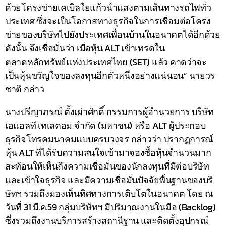
ด้วยโครงข่ายเคเบิลใยแก้วนำแสงตามเส้นทางรถไฟทั่ว
ประเทศ ซึ่งจะเป็นโอกาสทางธุรกิจในการเชื่อมต่อโครง
ข่ายของบริษัทไปยังประเทศเพื่อนบ้านในอนาคตได้อีกด้วย
ดังนั้น จึงเชื่อมั่นว่า เมื่อหุ้น ALT เข้าเทรดใน
ตลาดหลักทรัพย์แห่งประเทศไทย (SET) แล้ว คาดว่าจะ
เป็นหุ้นขวัญใจของลงทุนอีกตัวหนึ่งอย่างแน่นอน” นายวร
ชาติ กล่าว
นางปรีญาภรณ์ ตั้งเผ่าศักดิ์ กรรมการผู้อำนวยการ บริษัท
เอแอลที เทเลคอม จำกัด (มหาชน) หรือ ALT ผู้ประกอบ
ธุรกิจโทรคมนาคมแบบครบวงจร กล่าวว่า ปรากฏการณ์
หุ้น ALT ที่ได้รับความสนใจเข้ามาจองซื้อหุ้นจำนวนมาก
สะท้อนให้เห็นถึงความเชื่อมั่นของนักลงทุนที่มีต่อบริษัท
และเข้าใจธุรกิจ และมีความเชื่อมั่นปัจจัยพื้นฐานของบริ
ษัทฯ รวมถึงมองเห็นทิศทางการเติบโตในอนาคต โดย ณ
วันที่ 31 มี.ค.59 กลุ่มบริษัทฯ มีปริมาณงานในมือ (Backlog)
ซึ่งรวมถึงงานบริการสร้างสถานีฐาน และติดตั้งอุปกรณ์