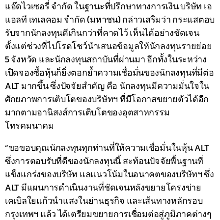
แอ๊ดไวเซอรี่ จำกัด ในฐานะที่ปรึกษาทางการเงิน บริษัท เอ
แอลที เทเลคอม จำกัด (มหาชน) กล่าวเสริมว่า กระแสตอบ
รับจากนักลงทุนดีเกินกว่าที่คาดไว้ เห็นได้อย่างชัดเจน
ตั้งแต่ช่วงที่ไปโรดโชว์นำเสนอข้อมูลให้นักลงทุนรายย่อย
5 จังหวัด และนักลงทุนสถาบันที่ผ่านมา อีกทั้งในระหว่าง
เปิดจองซื้อหุ้นก็ยิ่งตอกย้ำความเชื่อมั่นของนักลงทุนที่มีต่อ
ALT มากขึ้น ซึ่งปัจจัยสำคัญ คือ นักลงทุนมีความมั่นใจใน
ศักยภาพการเติบโตของบริษัทฯ ที่มีโอกาสขยายตัวได้อีก
มากตามอานิสงส์การเติบโตของอุตสาหกรรม
โทรคมนาคม
“ขอขอบคุณนักลงทุนทุกท่านที่ให้ความเชื่อมั่นในหุ้น ALT
ซึ่งการตอบรับที่ดีของนักลงทุนนี้ สะท้อนปัจจัยพื้นฐานที่
แข็งแกร่งของบริษัท แลแนวโน้มในอนาคตของบริษัทฯ ซึ่ง
ALT มีแผนการดำเนินงานที่ชัดเจนหลังขยายโครงข่าย
เคเบิลใยแก้วนำแสงในย่านธุรกิจ และเส้นทางหลักรอบ
กรุงเทพฯ แล้ว ได้เตรียมขยายการเชื่อมต่อสู่ภูมิภาคต่างๆ