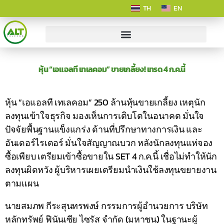
TH
EN
หุ้น “เอแอลที เทเลคอม” ขายเกลี้ยง! เทรด 4 ก.ค.นี้
หุ้น “เอแอลที เทเลคอม” 250 ล้านหุ้นขายเกลี้ยง เหตุนัก
ลงทุนเข้าใจธุรกิจ มองเห็นการเติบโตในอนาคต มั่นใจ
ปัจจัยพื้นฐานแข็งแกร่ง ด้านที่ปรึกษาทางการเงิน และ
อันเดอร์ไรเตอร์ มั่นใจสัญญาณบวก หลังนักลงทุนแห่จอง
ซื้อเพียบ เตรียมเข้าซื้อขายใน SET 4 ก.ค.นี้ เชื่อไม่ทำให้นัก
ลงทุนผิดหวัง ผู้บริหารเผยเตรียมนำเงินใช้ลงทุนขยายงาน
ตามแผน
นายสมภพ กีระสุนทรพงษ์ กรรมการผู้อำนวยการ บริษัท
หลักทรัพย์ ฟินันเซีย ไซรัส จำกัด (มหาชน) ในฐานะผู้