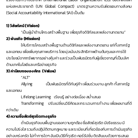
แห่งสหประชาชาติ (UN Global Compact) มาตรฐานความรับผิดชอบทางสังคม 
(Social Accountability International: SAI) เป็นต้น
1)
วิสัยทัศน์ (Vision)
“เป็นผู้นำด้านโครงสร้างพื้นฐาน เพื่อธุรกิจดิจิทัลและพลังงานทดแทน”
2)
พันธกิจ (Mission)
ให้บริการโครงสร้างพื้นฐานด้านดิจิทัลและพลังงานทดแทน แก่ทั้งภาครัฐ
และเอกชน เพื่อเพิ่มคุณภาพบริการ โดยมุ่งเน้นประสิทธิภาพด้านต้นทุนและการใช้
ประโยชน์จากทรัพยากรอย่างคุ้มค่า และร่วมเป็นพันธมิตรกับผู้เชี่ยวชาญที่เป็นเลิศ
ด้านเทคโนโลยีและเครือข่ายธุรกิจ
3)
ค่านิยมขององค์กร  (Value)
“ALT”
Allying               
เป็นพันธมิตรที่ดีกับคู่ค้า เพื่อนร่วมงาน ลูกค้า ทั้งภาครัฐ
และเอกชน
Lifelong Learning   
เรียนรู้ อย่างต่อเนื่อง สม่ำเสมอ
Transforming
ปรับเปลี่ยนวิธีคิดและกระบวนการทำงาน เพื่อผลงานที่ดี
กว่าเดิม
4)
ความซื่อสัตย์สุจริตทางธุรกิจ
ดำเนินธุรกิจบนพื้นฐานของความถูกต้อง ชื่อสัตย์สุจริต มีจริยธรรม มี
ความโปร่งใส รวมถึงปฏิบัติตามกฎหมาย และระเบียบที่เกี่ยวข้องกับการดำเนินธุรกิจ
อย่างเคร่งครัด ไม่ทำการใดๆ อันเปินวิธีที่ทุจริต คอร์รัปชั่น ติดสินบนด้วยการเสนอ