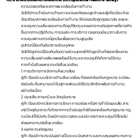
ความปลอดภัยและสภาพแวดล้อมในการทำงาน
จัดให้มีการดำเนินการด้านความปลอดภัยของลูกจ้างและผู้เกี่ยวข้อง โดย
จัดเตรียมสภาพแวดล้อมในการทำงาน ให้ปลอดภัยถูกสุขอนามัย ลดและ
ควบคุมความเสี่ยงของการเกิดอุบัติเหตุ และผลกระทบต่อสุขภาพที่อาจเกิด
ขึ้นจากการปฏิบัติงาน การขนส่ง การบริการ ตลอดจนมีแนวทางในการ
ควบคุมสถานการณ์ฉุกเฉินเพื่อลดความสูญเสีย
อุปกรณ์ป้องกันอันตรายส่วนบุคคล
จัดให้มีอุปกรณ์ป้องกันอันตรายส่วนบุคคลให้กับลูกจ้างที่สอดคล้องตาม
ความเสี่ยงอย่างเพียงพอพร้อมใช้งาน และควบคุมให้เกิดการใช้งาน
การคำนึงถึงผลกระทบต่อสิ่งแวดล้อม
1. การบริหารการจัดการสิ่งแวดล้อม
คู่ค้า ต้องมีระบบจัดการด้านสิ่งแวดล้อม ที่สอดคล้องกับกฎหมาย ระเบียบ
ข้อบังคับ ซึ่งสามารถนำไปสู่การพัฒนาให้มีประสิทธิภาพในการทำงาน
อย่างต่อเนื่อง
2. ของเสีย สารเคมี และวัตถุอันตราย
คู่ค้า ต้องบริหารจัดการการรักษา การปล่อย หรือการกำจัดของเสีย สาร
เคมีวัตถุอันตราย ที่เกิดจากการดำเนินธุรกิจให้สอดคล้องกับกฎหมาย กฎ
ระเบียบที่ใช้บังคับ โดยมีการตรวจสอบ และมีมาตรการควบคุมที่ดีโดยไม่
ส่งผลกระทบต่อสิ่งแวดล้อม
3. ผลกระทบต่อชุมชน
คู่ค้า ต้องมีการประเมินอย่างเป็นระบบ มีเอกสาร และควบคุมผลกระทบทาง