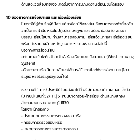
ด้านสิ่งแวดล้อมที่อาจจะเกิดขึ้นจากการปฏิบัติงาน ต่อชุมชนโดยรอบ
11)
ช่องทางการแจ้งเบาะแส และ เรื่องร้องเรียน
ในกรณีที่คู่ค้าหรือผู้ที่มีส่วนเกี่ยวข้องมีข้อสงสัยหรือพบการกระทำที่สงสัย
ว่าเป็นการฝ่าฝืน หรือไม่ปฏิบัติตามกฎหมาย ระเบียบ ข้อบังคับ จรรยา
บรรณ หรือนโยบาย ท่านสามารถสอบถาม หรือแจ้งเบาะแส หรือร้องเรียน 
พร้อมส่งรายละเอียดหลักฐานต่าง ๆ ตามช่องทางต่อไปนี้
ช่องทางการร้องเรียน 
• ผ่านทางเว็บไซต์  alt.co.th ข้อร้องเรียนและแจ้งเบาะแส  (Whistleblowing 
System)  
• ด้วยวาจา หรือเป็นลายลักษณ์อักษร/ E-mail address/จดหมาย (โดย
ระบุชื่อ หรือไม่ระบุชื่อผู้แจ้งก็ได้) 
ช่องทางที่ 1 
ทางไปรษณีย์ โดยส่งมาได้ที่ บริษัท เอแอลที เทเลคอม จำกัด 
(มหาชน) เลขที่ 52/1 หมู่ 5  ถนนบางกรวย-ไทรน้อย  ตำบลบางสีทอง  
อำเภอบางกรวย  นนทบุรี 11130 
โดยจ่าหน้าซองถึง
•
ประธานคณะกรรมการตรวจสอบ หรือ 
•
กรรมการตรวจสอบ หรือ 
•
เลขานุการคณะกรรมการตรวจสอบ 