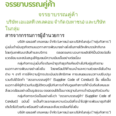
จรรยาบรรณคู่ค้า
จรรยาบรรณคู่ค้า
 บริษัท เอแอลที เทเลคอม จํากัด (มหาชน) และบริษัท
ในกลุ่ม
สารจากกรรมการผู้อำนวยการ
บริษัท เอแอลที เทเลคอม จำกัด (มหาชน) และบริษัทในกลุ่ม (“กลุ่มกิจการ”) 
มุ่งมั่นดำเนินธุรกิจตามแนวทางการพัฒนาอย่างยั่งยืนภายใต้หลักบรรษัทภิบาล 
โดยทุ่มเทพัฒนาสินค้าและบริการ ตลอดจนกระบวนการผลิตให้เป็นมิตรต่อสิ่ง
แวดล้อม และสนับสนุนให้ชุมชนมีความเข้มแข็งอย่างต่อเนื่อง 
กลุ่มกิจการมุ่งมั่นที่จะเดินหน้าธุรกิจธุรกิจเคียงข้างไปกับคู่ธุรกิจตาม
แนวทางการพัฒนาอย่างยั่งยืน โดยพร้อมให้คำแนะนำและความช่วยเหลือในด้าน
ต่าง ๆ อาทิ การให้ความรู้การประเมินประสิทธิภาพ การเสนอแนะแนวทางปรับปรุง 
รวมถึงได้จัดทำ “จรรยาบรรณคู่ค้า” (Supplier Code of Conduct) ขึ้น เพื่อเป็น
แนวทางให้คู่ค้าร่วมกันปฏิบัติควบคู่ไปกับการกำกับดูแลกิจการที่คำนึงถึงสังคมและ
สิ่งแวดล้อมอย่างเป็นรูปธรรม ตลอดจนใช้เป็นมาตรฐานในการดำเนินธุรกิจร่วมกัน
กลุ่มกิจการหวังเป็นอย่างยิ่งว่า “จรรยาบรรณคู่ค้า” (Supplier Code of 
Conduct) ฉบับนี้ จะเป็นก้าวแรกของความร่วมมือที่จะนำไปสู่การพัฒนาธุรกิจให้
เติบโตไปด้วยกัน พร้อมสร้างสังคมและสิ่งแวดล้อมที่ยั่งยืน
บริษัท เอแอลที เทเลคอม จำกัด (มหาชน) และบริษัทในกลุ่ม (“กลุ่มกิจการ”) 