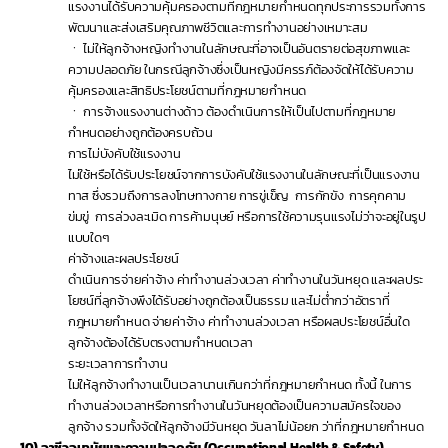
แรงงานได้รับความคุ้มครองตามที่กฎหมายกำหนดทุกประการรวมทั้งการ
พัฒนาและส่งเสริมคุณภาพชีวิตและการทำงานอย่างเหมาะสม
ㆍ ไม่ให้ลูกจ้างหญิงทำงานในลักษณะที่อาจเป็นอันตรายต่อสุขภาพและ
ความปลอดภัย ในกรณีลูกจ้างซึ่งเป็นหญิงมีครรภ์ต้องจัดให้ได้รับความ
คุ้มครองและสิทธิประโยชน์ตามที่กฎหมายกำหนด
ㆍ การจ้างแรงงานต่างด้าว ต้องดำเนินการให้เป็นไปตามที่กฎหมาย
กำหนดอย่างถูกต้องครบถ้วน
การไม่บังคับใช้แรงงาน
ไม่ใช้หรือได้รับประโยชน์จากการบังคับใช้แรงงานในลักษณะที่เป็นแรงงาน
ทาส ซึ่งรวมถึงการลงโทษทางกาย การขู่เข็ญ  การกักขัง  การคุกคาม
ข่มขู่  การล่วงละเมิด การค้ามนุษย์ หรือการใช้ความรุนแรงไม่ว่าจะอยู่ในรูป
แบบใดๆ
ค่าจ้างและผลประโยชน์
ดำเนินการจ่ายค่าจ้าง ค่าทำงานล่วงเวลา ค่าทำงานในวันหยุด และผลประ
โยซน์ที่ลูกจ้างพึงได้รับอย่างถูกต้องเป็นธรรม และไม่ต่ำกว่าอัตราที่
กฎหมายกำหนด จ่ายค่าจ้าง ค่าทำงานล่วงเวลา หรือผลประโยชน์อื่นใด 
ลูกจ้างต้องได้รับตรงตามกำหนดเวลา
ระยะเวลาการทำงาน
ไม่ให้ลูกจ้างทำงานเป็นเวลานานเกินกว่าที่กฎหมายกำหนด ทั้งนี้ ในการ
ทำงานล่วงเวลาหรือการทำงานในวันหยุดต้องเป็นความสมัครใจของ
ลูกจ้าง รวมทั้งจัดให้ลูกจ้างมีวันหยุด วันลาไม่น้อยก ว่าที่กฎหมายกำหนด
10)
อาชีวอนามัยและความปลอดภัย (Occupational Health & Safety)