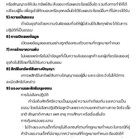
หรือสัญญาจะให้เงิน ทรัพย์สิน สิ่งของ หรือผลประโยชน์อื่นใด รวมถึงการทำให้ได้
เปรียบผู้อื่น เพื่อจูงใจให้ตนเองหรือบุคคลอื่นใดได้รับผลประโยชน์อื่นๆ ที่ไม่ควรได้รับ
5)
ความเป็นธรรม
ดำเนินธุรกิจด้วยความรับผิดชอบที่จะให้ผู้มีส่วนได้เสียทุกฝ่าย ได้รับการ
ปฏิบัติที่เป็นธรรม
6)
การเปิดเผยข้อมูล
เปิดเผยข้อมูลของตนอย่างถูกต้องครบถ้วนตามที่กฎหมายกำหนด
7)
การรักษาความลับ
ไม่เผยแพร่หรือไม่นำข้อมูลที่เป็นความลับของลูกค้า และผู้เกี่ยวข้องของคู่
ธุรกิจไปใช้โดยที่ไม่ได้รับความยินยอม
8)
สิทธิในทรัพย์สินทางปัญญา
เคารพสิทธิในทรัพย์สินทางปัญญาของผู้อื่น และระมัดระวังไม่ให้มีการ
ละเมิดสิทธิดังกล่าว
9)
แรงงานและสิทธิมนุษยชน
การไม่เลือกปฏิบัติ
คำนึงถึงศักดิ์ศรีความเป็นมนุษย์ ความเท่าเทียมกัน และความเป็น
ธรรม โดยไม่เลือกปฏิบัติต่อลูกจ้างเพราะความแตกต่างทางกาย จิตใจ เชื้อ
ชาติ สัญชาติ ศาสนา เพศ อายุ การศึกษา หรือเรื่องอื่นใด
การคุ้มครองแรงงาน
ㆍไม่จ้างแรงงานเด็กที่อายุไม่ถึงเกณฑ์ตามที่กฎหมายกำหนด ในกรณีที่คู่
ค้าจ้างแรงานเด็กที่มีอายุมากกว่าเกณฑ์ที่กฎหมายกำหนด ต้องจัดให้