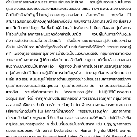
ดำเนินธุรกิจอย่างมีคุณธรรมตามหลักบรรษัทภิบาล ควบคู่กับความมุ่งมั่นในการ
ดูแล ส่งเสริมสนับสนุนต่อสังคมและสิ่งแวดล้อมตามแนวทางการพัฒนาอย่างยั่งยืน 
ซึ่งเป็นปัจจัยสำคัญที่นำมาสู่ความสมดุลของสังคม สิ่งแวดล้อม และธุรกิจ ให้
สามารถเจริญเติบโตควบคู่กันได้อย่างยั่งยืน กลุ่มกิจการมีเจตนารมณ์ ที่จะส่งเสริม
แนวคิดนี้ออกไปยังคู่ธุรกิจ ซึ่งเป็นผู้มีส่วนสำคัญในการดำเนินธุรกิจของกลุ่มกิจการ
ให้ร่วมกันนำหลักการและแนวคิดดังกล่าวไปปฏิบัติ ควบคู่ไปกับการกำกับดูแล
กิจการเพื่อสังคมและสิ่งแวดล้อมแล้ว ยังเป็นการขยายผลออกสู่สังคมในวงกว้าง 
ดังนั้น เพื่อให้มีความเข้าใจที่ถูกต้องร่วมกัน กลุ่มกิจการจึงได้จัดทำ “จรรยาบรรณคู่
ค้า” เพื่อให้คู่ธุรกิจของกลุ่มกิจการนำไปใช้เป็นแนวปฏิบัติต่อไป กลุ่มกิจการคาดหวัง
ว่านอกเหนือจากการปฏิบัติตามข้อกำหนด ข้อบังคับ กฎหมายที่เกี่ยวข้อง ตลอดจน 
แนวทางปฏิบัติอันเป็นสากลแล้ว คู่ธุรกิจจะนำหลักการในจรรยาบรรณคู่ธุรกิจของ
กลุ่มกิจการไปใช้เป็นแนวปฏิบัติในการดำเนินธุรกิจ โดยกลุ่มกิจการจะให้ความช่วย
เหลือ ส่งเสริม สนับสนุนให้คู่ธุรกิจดำเนินธุรกิจอย่างมีจริยธรรมเคารพสิทธิสรีภาพ 
ดูแลด้านแรงงานและสิทธิมนุษยชน ดูแลด้านอาชีวอนามัย ความปลอดภัยและสิ่ง
แวดล้อม รวมทั้งติดตามการนำ “จรรยาบรรณคู่ค้า” ไปปฏิบัติให้บรรลุตาม
วัตถุประสงค์ ทั้งนี้ หากคู่ค้าปฏิบัติไม่สอดคล้องกับ “จรรยาบรรณคู่ค้า” กลุ่มกิจการ
ขอสงวนสิทธิ์ในการดำเนินการใด ๆ กับคู่ค้า โดยพิจารณาจากผลกระทบและความ
เสียหายที่เกิดขึ้นสำหรับหลักการที่นำมาจัดทำ “จรรยาบรรณคู่ค้า” นอกจากการ
กำหนดข้อบังคับ กฎหมายที่เกี่ยวข้อง และจรรยาบรรณบริษัทแล้ว ยังได้อ้างอิงถึง
กฎบัตรและมาตรฐานต่าง ๆ ซึ่งเป็นที่ยอมรับในระดับสากล เช่น ปฏิญญาสากลว่า
ด้วยสิทธิมนุษยชน (Universal Declaration of Human Rights: UDHR) องค์กร
แรงงานระหว่างประเทศ (International Labor Organization: ILO) ข้อตกลงโลก