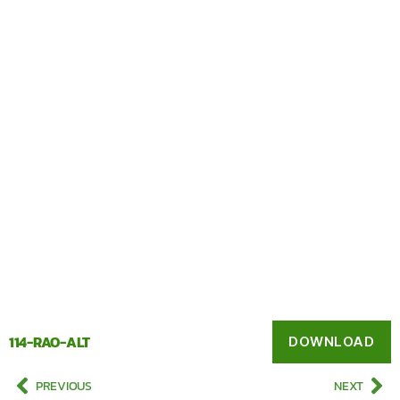
114-RAO-ALT
DOWNLOAD
PREVIOUS
NEXT