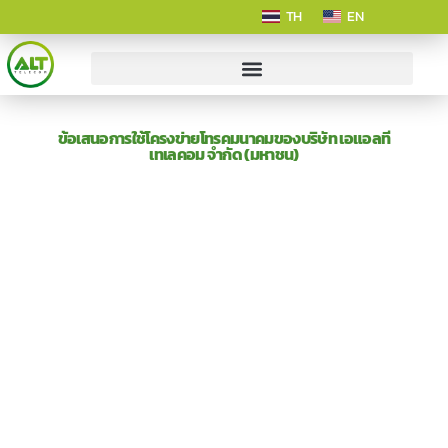
TH
EN
ข้อเสนอการใช้โครงข่ายโทรคมนาคมของบริษัท เอแอลที
เทเลคอม จำกัด (มหาชน)